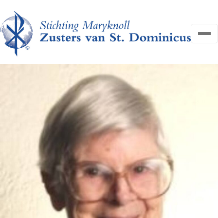
OVER ONS
NIEUWS
HELP MEE
FAQ
CONTACT
Search
Zoeken
for:
Search
DONEER