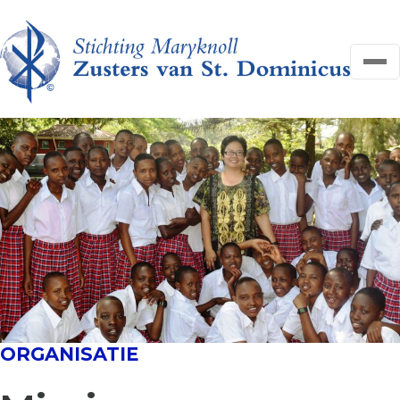
OVER ONS
NIEUWS
HELP MEE
FAQ
CONTACT
Search
Zoeken
for:
Search
DONEER
ORGANISATIE