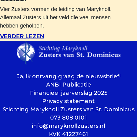
Vier Zusters vormen de leiding van Maryknoll.
Allemaal Zusters uit het veld die veel mensen
hebben geholpen.
VERDER LEZEN
Ja, ik ontvang graag de nieuwsbrief!
ANBI Publicatie
Financieel jaarverslag 2025
Privacy statement
Stichting Maryknoll Zusters van St. Dominicus
073 808 0101
info@maryknollzusters.nl
KVK 41227461