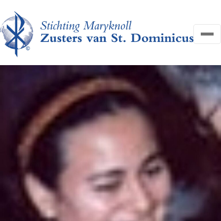
OVER ONS
NIEUWS
HELP MEE
FAQ
CONTACT
Search
Zoeken
for:
Search
DONEER