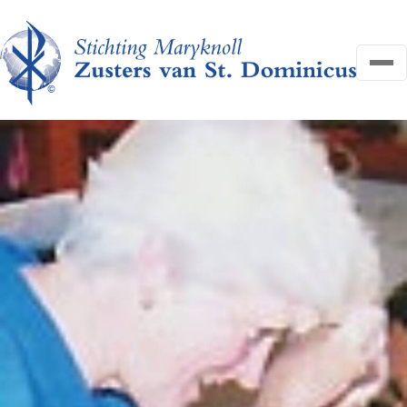
OVER ONS
NIEUWS
HELP MEE
FAQ
CONTACT
Search
Zoeken
for:
Search
DONEER