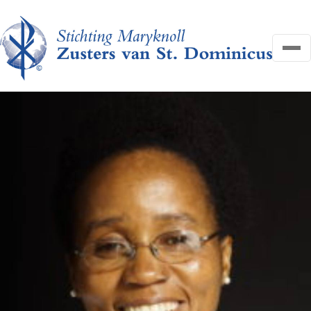
OVER ONS
NIEUWS
HELP MEE
FAQ
CONTACT
Search
Zoeken
for:
Search
DONEER