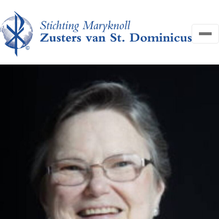
OVER ONS
NIEUWS
HELP MEE
FAQ
CONTACT
Search
Zoeken
for:
Search
DONEER