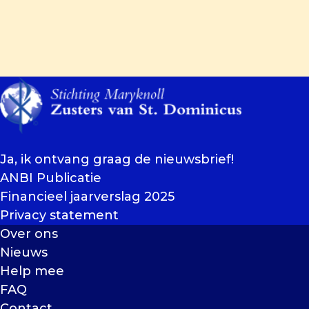
Ja, ik ontvang graag de nieuwsbrief!
ANBI Publicatie
Financieel jaarverslag 2025
Privacy statement
Over ons
Nieuws
Help mee
FAQ
Contact