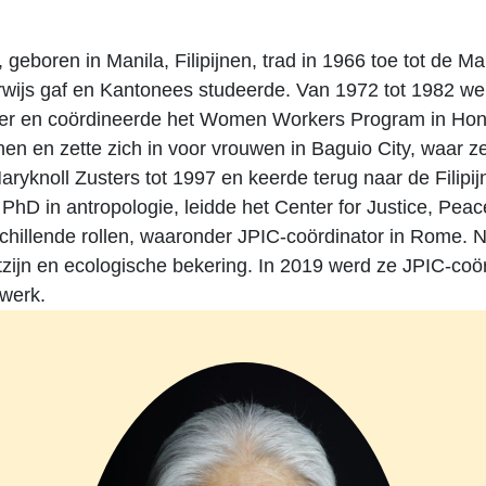
, geboren in Manila, Filipijnen, trad in 1966 toe tot de
wijs gaf en Kantonees studeerde. Van 1972 tot 1982 werk
r en coördineerde het Women Workers Program in Hong 
ijnen en zette zich in voor vrouwen in Baguio City, waar
aryknoll Zusters tot 1997 en keerde terug naar de Filipi
hD in antropologie, leidde het Center for Justice, Peace
schillende rollen, waaronder JPIC-coördinator in Rome. N
zijn en ecologische bekering. In 2019 werd ze JPIC-coör
werk.