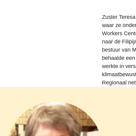
Zuster Teresa
waar ze onder
Workers Cente
naar de Filip
bestuur van M
behaalde een P
werkte in ver
klimaatbewust
Regionaal net