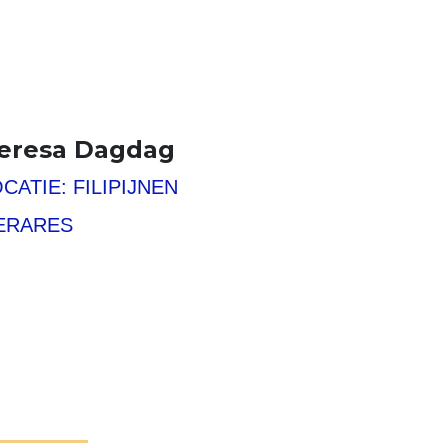
Teresa Dagdag
OVER ONS
CATIE: FILIPIJNEN
NIEUWS
HELP MEE
ERARES
FAQ
CONTACT
Search
Zoeken
for:
Search
DONEER