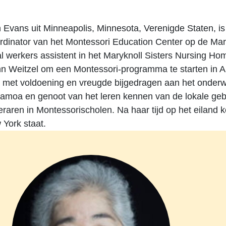
n Evans uit Minneapolis, Minnesota, Verenigde Staten, is
ördinator van het Montessori Education Center op de Mary
al werkers assistent in het Maryknoll Sisters Nursing Ho
n Weitzel om een Montessori-programma te starten in 
n met voldoening en vreugde bijgedragen aan het onderwi
moa en genoot van het leren kennen van de lokale gebr
leraren in Montessorischolen. Na haar tijd op het eiland 
 York staat.