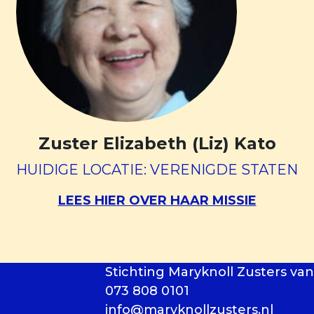
Zuster Elizabeth (Liz) Kato
HUIDIGE LOCATIE: VERENIGDE STATEN
LEES HIER OVER HAAR MISSIE
Stichting Maryknoll Zusters van
073 808 0101
info@maryknollzusters.nl