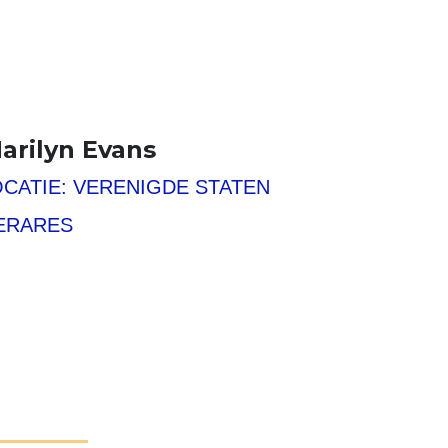
arilyn Evans
OVER ONS
OCATIE: VERENIGDE STATEN
NIEUWS
HELP MEE
ERARES
FAQ
CONTACT
Search
Zoeken
for:
Search
DONEER