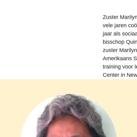
Zuster Marily
vele jaren co
jaar als socia
bisschop Quin
zuster Marily
Amerikaans Sa
training voor 
Center in New