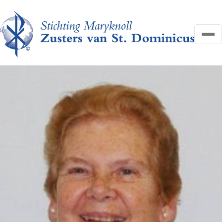
OVER ONS
NIEUWS
HELP MEE
FAQ
CONTACT
Search
Zoeken
for:
Search
DONEER