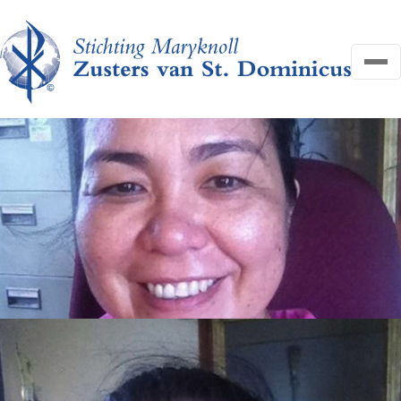
OVER ONS
NIEUWS
HELP MEE
FAQ
CONTACT
Search
Zoeken
for:
Search
DONEER