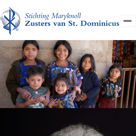
OVER ONS
NIEUWS
HELP MEE
FAQ
CONTACT
Search
Zoeken
for:
Search
DONEER