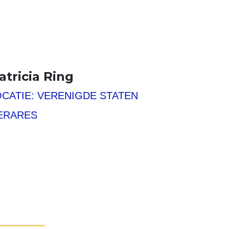
atricia Ring
OVER ONS
OCATIE: VERENIGDE STATEN
NIEUWS
HELP MEE
ERARES
FAQ
CONTACT
Search
Zoeken
for:
Search
DONEER