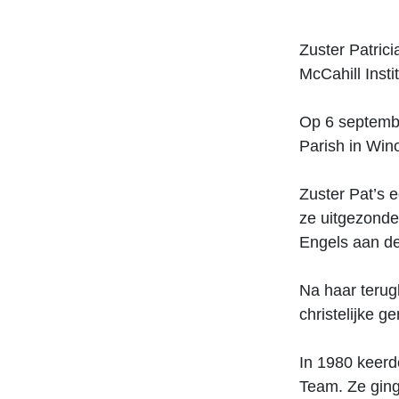
Zuster Patric
McCahill Inst
Op 6 septembe
Parish in Win
Zuster Pat’s 
ze uitgezonde
Engels aan de
Na haar terugk
christelijke 
In 1980 keerd
Team. Ze ging